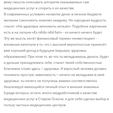
вижу смысла описывать алгоритм оказываемых там
медицинских услуг и спорить о их качестве.
В современных условиях нехватки денег в личном бюджете
желание сэкономить знакомо каждому. Но народная мудрость
гласит: «На здоровье экономить нельзя». Подобное изречение
есть и на латыни «Ex nihilo nihil fuit» - из ничего ничего будет.
Эту же мысль несёт финансовый термин «инвестиции» -
вложение капитала в то, что с высокой вероятностью принесёт
вам хороший доход в будущем (карьера, здоровье,
образование). При этом то, во что ты вкладываешь деньги, будет
и дальше принадлежать тебе, станет твоей собственностью.
Ключевое слово здесь – здоровье. И взрослый человек должен
понимать простую зависимость – ничего не вкладывая в своё
здоровье, ты ничего не получишь взамен соответственно.
Анализируя имеющийся личный опыт и мнения знакомых
(среди которых, кстати, много медработников) о качестве
медицинских услуг в Старом Осколе, я для себя сделал выбор в
пользу частных медицинских центров.