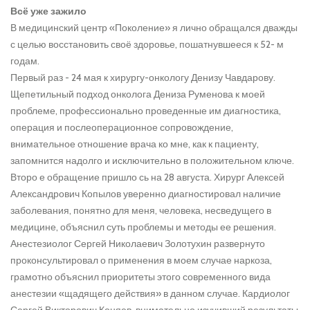
Всё уже зажило
В медицинский центр «Поколение» я лично обращался дважды
с целью восстановить своё здоровье, пошатнувшееся к 52- м
годам.
Первый раз - 24 мая к хирургу-онкологу Денизу Чавдарову.
Щепетильный подход онколога Дениза Руменова к моей
проблеме, профессионально проведенные им диагностика,
операция и послеоперационное сопровождение,
внимательное отношение врача ко мне, как к пациенту,
запомнится надолго и исключительно в положительном ключе.
Второ е обращение пришло сь на 28 августа. Хирург Алексей
Александрович Копылов уверенно диагностировал наличие
заболевания, понятно для меня, человека, несведущего в
медицине, объяснил суть проблемы и методы ее решения.
Анестезиолог Сергей Николаевич Золотухин развернуто
проконсультировал о применения в моем случае наркоза,
грамотно объяснил приоритеты этого современного вида
анестезии «щадящего действия» в данном случае. Кардиолог
Сергей Викторович Коняев, внимательно изучивший результаты