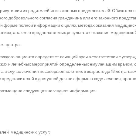
рисутствии их родителей или законных представителей. Обязател
о добровольного согласия гражданина или его законного предста
й форме полной информации о целях, методах оказания медицинск
ствиях, а также о предполагаемых результатах оказания медицинско
ре центра.
каждого пациента определяет лечащий врач в соответствии с утве
еских и лечебных мероприятий определенных ему лечащим врачом, 
а в случае лечения несовершеннолетних в возрасте до 18 лет, а та
 представителей в доступной для них форме о ходе лечения, прог
е размещена следующая наглядная информация:
елей медицинских услуг;