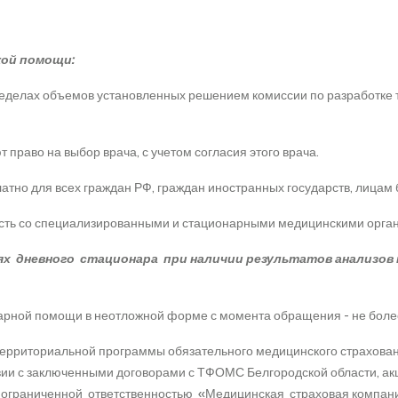
ской помощи:
ределах объемов установленных решением комиссии по разработке
право на выбор врача, с учетом согласия этого врача.
тно для всех граждан РФ, граждан иностранных государств, лицам 
ость со специализированными и стационарными медицинскими орга
 дневного стационара при наличии результатов анализов н
арной помощи в неотложной форме с момента обращения - не более
рриториальной программы обязательного медицинского страхования
ствии с заключенными договорами с ТФОМС Белгородской области,
 ограниченной ответственностью «Медицинская страховая комп