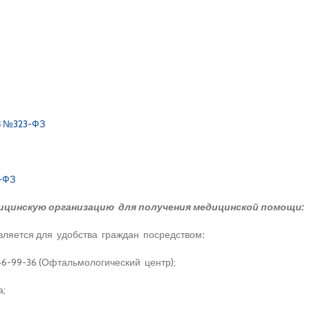
.
ФЗ №323-ФЗ
3-ФЗ
дицинскую организацию для получения медицинской помощи:
вляется для удобства граждан посредством
:
46-99-36 (Офтальмологический центр);
а;