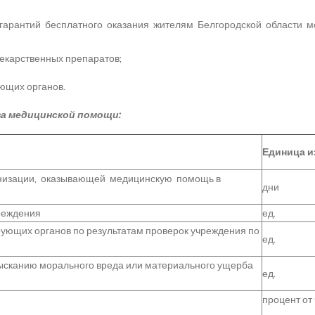
гарантий бесплатного оказания жителям Белгородской области 
екарственных препаратов;
ющих органов.
ва медицинской помощи:
Единица и
низации, оказывающей медицинскую помощь в
дни
реждения
ед.
рующих органов по результатам проверок учреждения по
ед.
зысканию морального вреда или материального ущерба
ед.
процент от