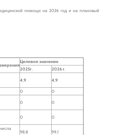
медицинской помощи на 2026 год и на плановый
Целевое значение
змерения
2025г
.
2026 г
.
4,9
4,9
0
0
0
0
0
0
 числа
98,8
99,1